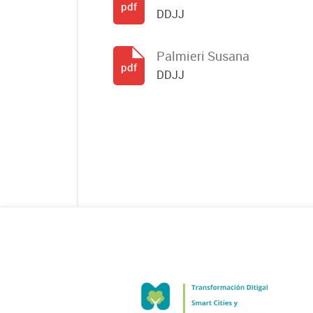
pdf
DDJJ
Palmieri Susana
pdf
DDJJ