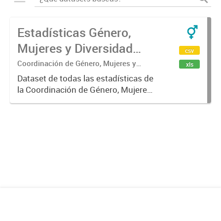
Estadísticas Género,
Mujeres y Diversidad
csv
Ciudad de Mendoza
Coordinación de Género, Mujeres y
xls
Diversidad.
Dataset de todas las estadísticas de
la Coordinación de Género, Mujeres
y Diversidad de la Ciudad de
Mendoza.