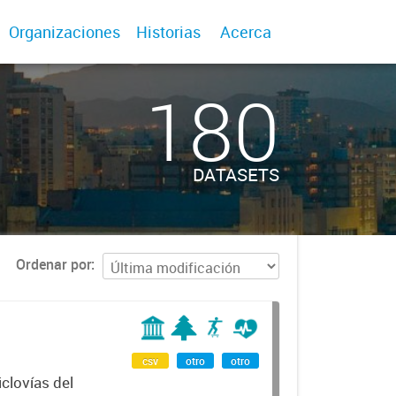
Organizaciones
Historias
Acerca
180
DATASETS
Ordenar por
csv
otro
otro
clovías del