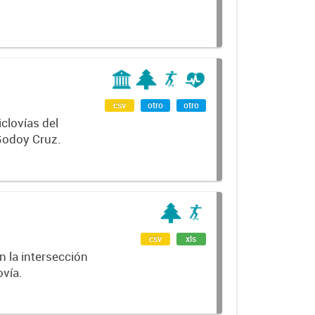
csv
otro
otro
clovías del
Godoy Cruz.
csv
xls
n la intersección
ovía.