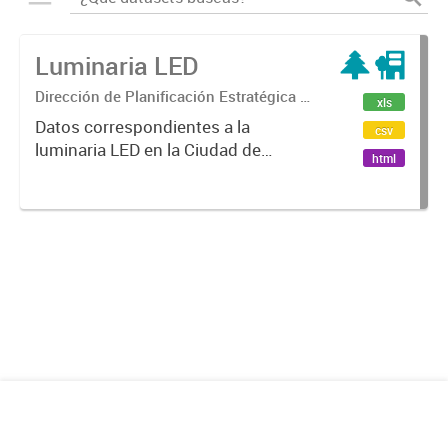
Luminaria LED
Dirección de Planificación Estratégica y
xls
Gobierno Abierto
Datos correspondientes a la
csv
luminaria LED en la Ciudad de
html
Mendoza.