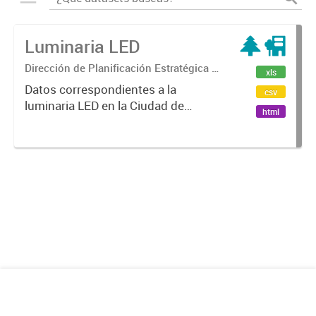
Luminaria LED
Dirección de Planificación Estratégica y
xls
Gobierno Abierto
Datos correspondientes a la
csv
luminaria LED en la Ciudad de
html
Mendoza.