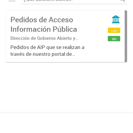
Pedidos de Acceso
Información Pública
csv
Dirección de Gobierno Abierto y
xls
Participación Ciudadana
Pedidos de AIP que se realizan a
través de nuestro portal de
transparencia.
(https://gobiernoabierto.ciudadde
mendoza.gob.ar)